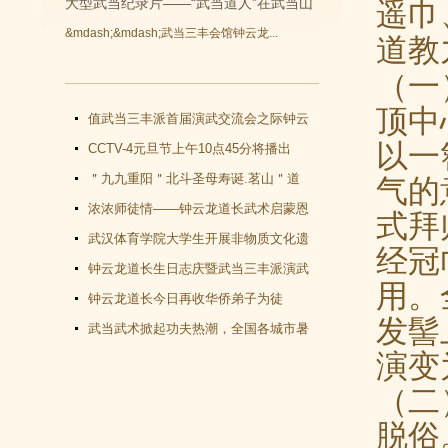
遥巾
大型武当纪录片——“武当道人”在武当山
道教
&mdash;&mdash;武当三丰会馆钟云龙...
开拍
（一
顶中
值武当三丰派首届演武交流会之际钟云
以一
龙道长再收新徒
CCTV-4元旦节上午10点45分将播出
气的
《武当功夫传人 钟云龙》纪录片
＂九九重阳＂北斗圣母寿诞.茗山＂道
式拜
教文化＂汇演圆满谢幕
浓浓师徒情——钟云龙道长武术启蒙恩
师千里赴武当会面
武汉体育学院大学生开展非物质文化遗
经冠
产（武当武术）调查活动
钟云龙道长生日志庆暨武当三丰派演武
用。
交流大会成功举办
钟云龙道长今日再收华侨弟子为徒
发髻
武当武术掀起功夫热潮，全国各城市暑
演变
假武当武术班受青睐
（二
脱俗