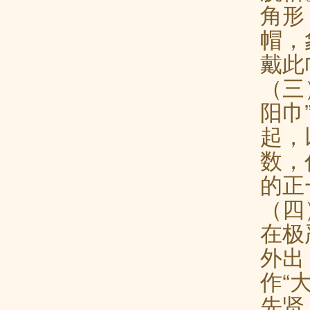
角形
帽，
戴此
（三
阳巾
起，
数，
的正
（四
在极
外出
作“
先贤