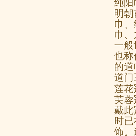
纯阳
明朝
巾、
巾、
一般
也称
的道
道门
莲花
芙蓉
戴此
时已
饰。