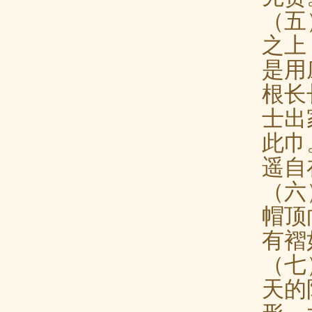
（五
之上
是用
根长
士出
此巾
遥自
（六
帽顶
有褶
（七
天的
形，