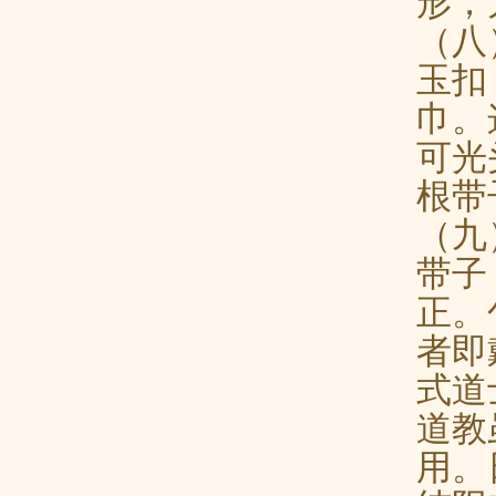
（八
玉扣
巾。
可光
根带
（九
带子
正。
者即
式道
道教
用。