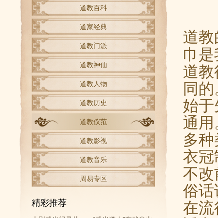
道教百科
道家经典
道教
道教门派
巾是
道教
道教神仙
同的
道教人物
始于
道教历史
通用
道教仪范
多种
道教影视
衣冠
道教音乐
不改
周易专区
俗话
在流
精彩推荐