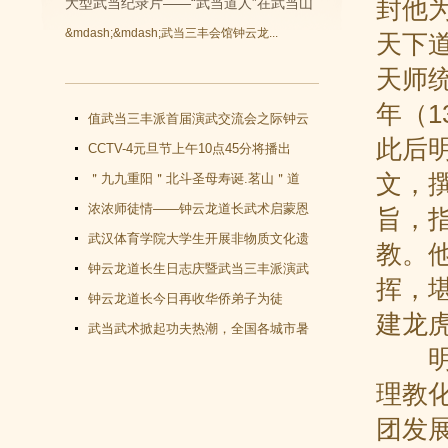
封他
大型武当纪录片——“武当道人”在武当山
&mdash;&mdash;武当三丰会馆钟云龙...
天下
开拍
天师
年（
值武当三丰派首届演武交流会之际钟云
此后
龙道长再收新徒
CCTV-4元旦节上午10点45分将播出
文，
《武当功夫传人 钟云龙》纪录片
＂九九重阳＂北斗圣母寿诞.茗山＂道
教文化＂汇演圆满谢幕
浓浓师徒情——钟云龙道长武术启蒙恩
旨，
师千里赴武当会面
武汉体育学院大学生开展非物质文化遗
教。
产（武当武术）调查活动
钟云龙道长生日志庆暨武当三丰派演武
挥，
交流大会成功举办
钟云龙道长今日再收华侨弟子为徒
建龙
武当武术掀起功夫热潮，全国各城市暑
明太
假武当武术班受青睐
理教
团发