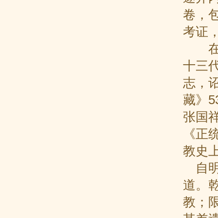
卷，
考证
在明
十三
志，
藏》5
张国
《正统
教史
自明
道。乾
教；