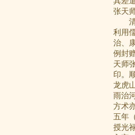
其差遣
张天
清代
利用
治、
例封赠
天师
印。
龙虎
雨治
方术
五年（
授光