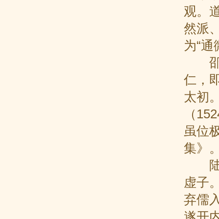
观。
然派
为“通
邵元
仁，
太初
（1
虽位
集》
陆西
虚子
弃儒
遂开