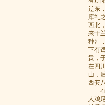
有辽
辽东
库礼
西北
来于
种》
下有
贯，
在四
山，
西安
在云
人鸡