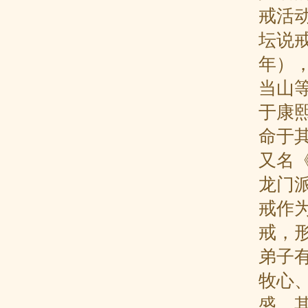
戒活
坛说
年）
当山
于康熙
命于
又名
龙门
戒作
戒，
弟子
牧心
盛，