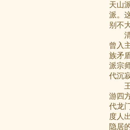
天山
派。
别不
清朝
曾入
族矛
派宗
代沉
王常
游四
代龙
度人
隐居