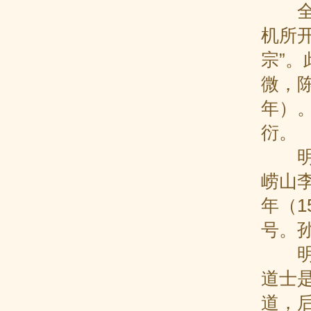
全真
机所
宗”
微，
年）
衍。
明世
崂山
年（1
号。
明代
道士
道，