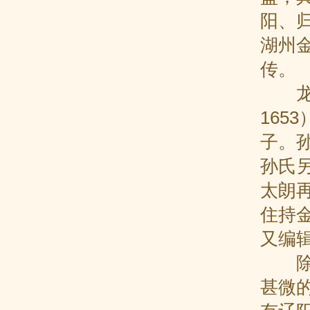
阳、
湖州
传。
龙门
16
子。
孙氏
太朗
住持
又编
除东
甚微