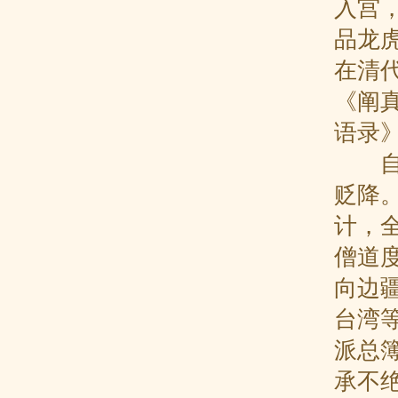
入宫
品龙
在清
《阐
语录
自乾
贬降
计，
僧道
向边
台湾
派总
承不