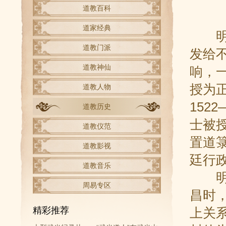
道教百科
道家经典
明朝
道教门派
发给
道教神仙
响，
授为
道教人物
152
道教历史
士被授
道教仪范
置道
道教影视
廷行
道教音乐
明朝
周易专区
昌时
精彩推荐
上关