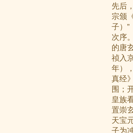
先后
宗颁
子）
次序。
的唐
祯入
年）
真经
围；
皇族
置崇
天宝
子为