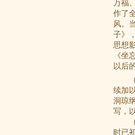
万福
作了
风。
子》
思想
《坐
以后
（2
续加以
洞琼纲
写，
（3
时已