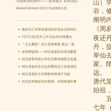
山）学
大型武当纪录片——“武当道人”在武当山
&mdash;&mdash;武当三丰会馆钟云龙...
谷，
开拍
阐明
《
周
值武当三丰派首届演武交流会之际钟云
夜还
龙道长再收新徒
CCTV-4元旦节上午10点45分将播出
《武当功夫传人 钟云龙》纪录片
＂九九重阳＂北斗圣母寿诞.茗山＂道
丹，
教文化＂汇演圆满谢幕
浓浓师徒情——钟云龙道长武术启蒙恩
举仙
师千里赴武当会面
武汉体育学院大学生开展非物质文化遗
家。
产（武当武术）调查活动
钟云龙道长生日志庆暨武当三丰派演武
远。
交流大会成功举办
钟云龙道长今日再收华侨弟子为徒
唐代
武当武术掀起功夫热潮，全国各城市暑
始祖
假武当武术班受青睐
五德
七年（