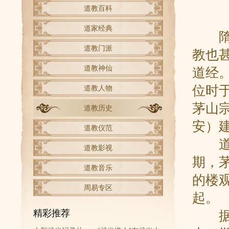
道教百科
道家经典
隋朝
道教门派
教也
道教神仙
道经
位时
道教人物
茅山
道教历史
安）
道教仪范
道教
道教影视
期，
道教音乐
的楼
周易专区
起。
精彩推荐
据《