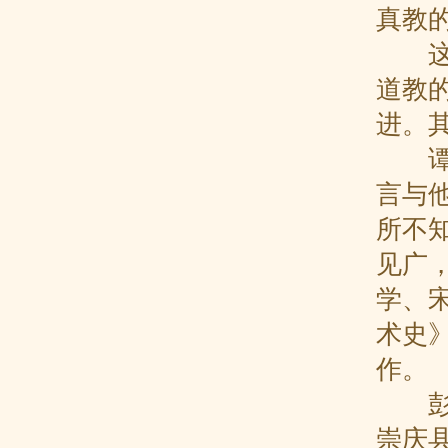
真教
这一
道教
进。
谭峭
言与
所不
见广
学、
术史
作。
彭晓
崇庆