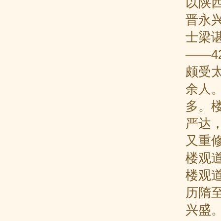
以陕
晋永
士梁
——
颇受
余人
多。
严达
又重
楼观
楼观
历隋
兴盛。