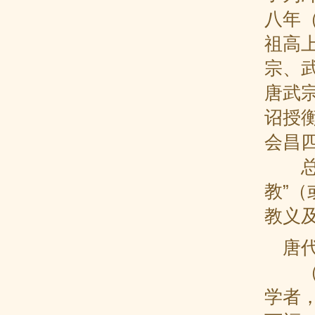
八年（
祖高
宗、
唐武宗
诏授
会昌
总而
教”
教义
唐代
（1
学者