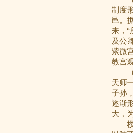
制度
邑。
来，“
及公
紫微
教宫
（6
天师
子孙
逐渐
大，
楼观