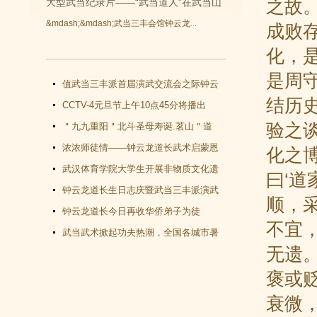
之故
大型武当纪录片——“武当道人”在武当山
&mdash;&mdash;武当三丰会馆钟云龙...
成败
开拍
化，
是周
值武当三丰派首届演武交流会之际钟云
结历
龙道长再收新徒
CCTV-4元旦节上午10点45分将播出
验之
《武当功夫传人 钟云龙》纪录片
＂九九重阳＂北斗圣母寿诞.茗山＂道
教文化＂汇演圆满谢幕
浓浓师徒情——钟云龙道长武术启蒙恩
化之
师千里赴武当会面
武汉体育学院大学生开展非物质文化遗
曰‘
产（武当武术）调查活动
钟云龙道长生日志庆暨武当三丰派演武
顺，
交流大会成功举办
钟云龙道长今日再收华侨弟子为徒
不宜
武当武术掀起功夫热潮，全国各城市暑
无遗
假武当武术班受青睐
褒或
衰微