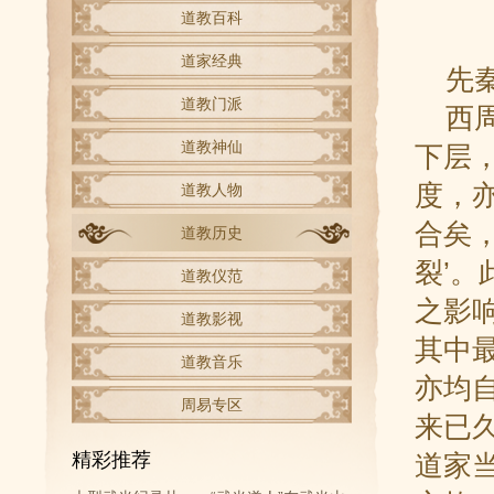
道教百科
道家经典
先秦
道教门派
西周
道教神仙
下层
度，
道教人物
合矣
道教历史
裂’
道教仪范
之影
道教影视
其中
道教音乐
亦均
周易专区
来已
精彩推荐
道家