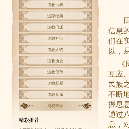
道教百科
道家经典
周易
道教门派
信息
道教神仙
们在
以，
道教人物
道教历史
《周
道教仪范
互应
民族
道教影视
不断
道教音乐
握息
周易专区
通过
精彩推荐
息，