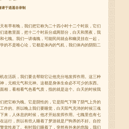
视台邀请于逍遥谷录制
一天有早有晚，我们把它称为二十四小时十二个时辰，它们
们道教里面，把十二个时辰分成两部分，白天和黑夜，我
和七魄。我们一讲魂魄，可能民间就会和幽灵挂在一起，
学的不是唯心论，它都是体内的气机，我们体内的阴阳二
气机在活跃，我们要去帮助它让他充分地发挥作用。这三种
神，元精元气和元神。这都是身体生命必不可少的东西。
面相，看相看气色看气质，指的就是这个。白天的时候我
们把它称为魄。它是阴性的，它是阳气下降了
阴气
上升的
工作的。所以晚上我们要睡觉，白天阳气充沛的时候三魂
下来，人休息的时候，他才开始发挥作用。七魄里也有七
在运行，所以有些人睡着了梦游就是尸狗养的不好。自控
警觉性差了。有时我们睡着了，突然有外来的危险，我们