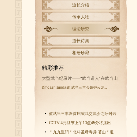
道长介绍
传承人物
理论研究
道长诗集
相册珍藏
精彩推荐
大型武当纪录片——“武当道人”在武当山
&mdash;&mdash;武当三丰会馆钟云龙...
开拍
值武当三丰派首届演武交流会之际钟云
龙道长再收新徒
CCTV-4元旦节上午10点45分将播出
《武当功夫传人 钟云龙》纪录片
＂九九重阳＂北斗圣母寿诞.茗山＂道