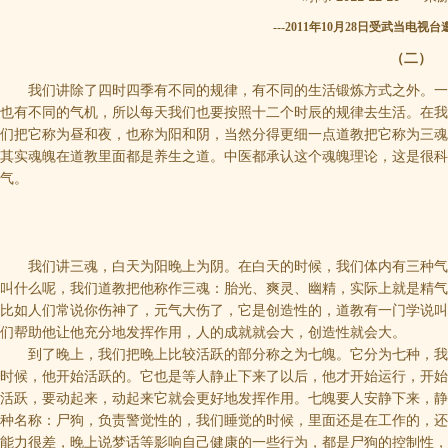
---2011年10月28日受武当电
（二）
我们讲除了四时四季有不同的规律，有不同的生活锻炼方式之外。
也有不同的气机，所以每天我们也要按照十二个时辰的规律去生活。在我
们把它称为昼和夜，也称为阳和阴，当然分得更细一点道教把它称为三魂
其实魂魄在道教里面都是养生之道。中医都承认这个魂魄理论，这是很科
气。
我们讲三魂，白天为阳晚上为阴。在白天的时候，我们体内有三种
叫什么呢，我们道教把他称作三魂：胎光、爽灵、幽精，实际上就是精气
比如人们常说你伤神了，元气大伤了，它是创造性的，道教有一门学说叫
们帮助他让他充分地发挥作用，人的成就就会大，创造性就会大。
到了晚上，我们把晚上比较活跃的部分称之为七魄。它分为七种，我
时候，他开始活跃的。它也是等人静止下来了以后，他才开始运行，开始
活跃，要动起来，动起来它就会更好地发挥作用。七魄要人安静下来，静
种名称：尸狗，负责警觉性的，我们睡觉的时候，里面还是在工作的，还
能力很差，晚上说梦话等影响自己健康的一些行为，都是尸狗的控制性，