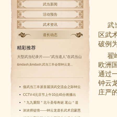
武当新闻
活动预告
武
武术资讯
区武
道长动态
破例
精彩推荐
翟峰
大型武当纪录片——“武当道人”在武当山
欧洲
&mdash;&mdash;武当三丰会馆钟云龙...
开拍
通过
钟云
值武当三丰派首届演武交流会之际钟云
庄严
龙道长再收新徒
CCTV-4元旦节上午10点45分将播出
《武当功夫传人 钟云龙》纪录片
＂九九重阳＂北斗圣母寿诞.茗山＂道
教文化＂汇演圆满谢幕
浓浓师徒情——钟云龙道长武术启蒙恩