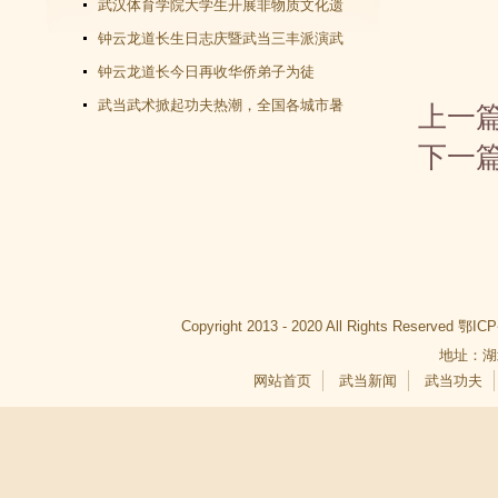
师千里赴武当会面
武汉体育学院大学生开展非物质文化遗
产（武当武术）调查活动
钟云龙道长生日志庆暨武当三丰派演武
交流大会成功举办
钟云龙道长今日再收华侨弟子为徒
武当武术掀起功夫热潮，全国各城市暑
上一
假武当武术班受青睐
下一
Copyright 2013 - 2020 All Rights Reserved
鄂ICP
地址：湖
网站首页
武当新闻
武当功夫