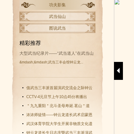
功夫影集
武当仙山
图说武当
精彩推荐
大型武当纪录片——“武当道人”在武当山
&mdash;&mdash;武当三丰会馆钟云龙...
开拍
值武当三丰派首届演武交流会之际钟云
龙道长再收新徒
CCTV-4元旦节上午10点45分将播出
《武当功夫传人 钟云龙》纪录片
＂九九重阳＂北斗圣母寿诞.茗山＂道
教文化＂汇演圆满谢幕
浓浓师徒情——钟云龙道长武术启蒙恩
师千里赴武当会面
武汉体育学院大学生开展非物质文化遗
产（武当武术）调查活动
钟云龙道长生日志庆暨武当三丰派演武