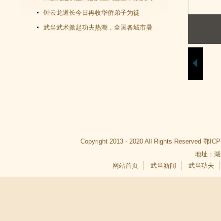
交流大会成功举办
钟云龙道长今日再收华侨弟子为徒
武当武术掀起功夫热潮，全国各城市暑
假武当武术班受青睐
Copyright 2013 - 2020 All Rights Reserved
鄂ICP
地址：湖
网站首页
武当新闻
武当功夫