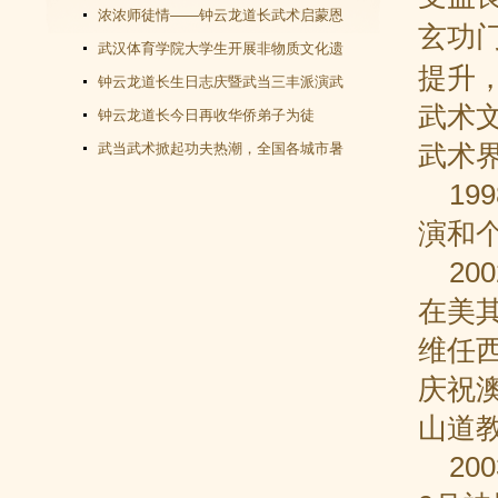
教文化＂汇演圆满谢幕
浓浓师徒情——钟云龙道长武术启蒙恩
玄功
师千里赴武当会面
武汉体育学院大学生开展非物质文化遗
提升
产（武当武术）调查活动
钟云龙道长生日志庆暨武当三丰派演武
武术
交流大会成功举办
钟云龙道长今日再收华侨弟子为徒
武术
武当武术掀起功夫热潮，全国各城市暑
假武当武术班受青睐
199
演和
20
在美
维任
庆祝
山道
20