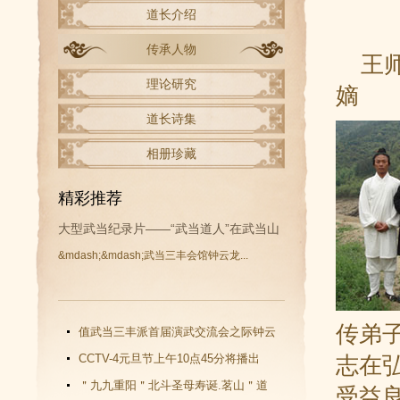
道长介绍
传承人物
王师
理论研究
嫡
道长诗集
相册珍藏
精彩推荐
大型武当纪录片——“武当道人”在武当山
&mdash;&mdash;武当三丰会馆钟云龙...
开拍
传弟
值武当三丰派首届演武交流会之际钟云
龙道长再收新徒
CCTV-4元旦节上午10点45分将播出
志在
《武当功夫传人 钟云龙》纪录片
＂九九重阳＂北斗圣母寿诞.茗山＂道
受益