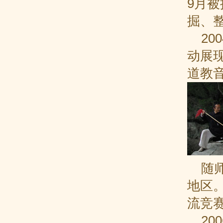
9月
掘、
20
动展
道教
随师
地区
流竞
200