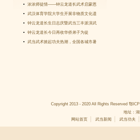
教文化＂汇演圆满谢幕
浓浓师徒情——钟云龙道长武术启蒙恩
师千里赴武当会面
武汉体育学院大学生开展非物质文化遗
产（武当武术）调查活动
钟云龙道长生日志庆暨武当三丰派演武
交流大会成功举办
钟云龙道长今日再收华侨弟子为徒
武当武术掀起功夫热潮，全国各城市暑
假武当武术班受青睐
Copyright 2013 - 2020 All Rights Reserved
鄂ICP
地址：湖
网站首页
武当新闻
武当功夫