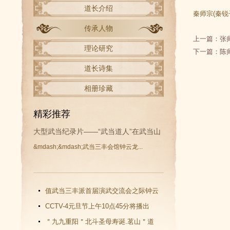
道长介绍
秦师宗(秦锐
传承人物
上一篇：
张
理论研究
下一篇：
陈
道长诗集
相册珍藏
精彩推荐
大型武当纪录片——“武当道人”在武当山
&mdash;&mdash;武当三丰会馆钟云龙...
开拍
值武当三丰派首届演武交流会之际钟云
龙道长再收新徒
CCTV-4元旦节上午10点45分将播出
《武当功夫传人 钟云龙》纪录片
＂九九重阳＂北斗圣母寿诞.茗山＂道