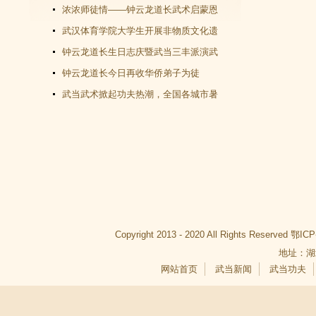
教文化＂汇演圆满谢幕
浓浓师徒情——钟云龙道长武术启蒙恩
师千里赴武当会面
武汉体育学院大学生开展非物质文化遗
产（武当武术）调查活动
钟云龙道长生日志庆暨武当三丰派演武
交流大会成功举办
钟云龙道长今日再收华侨弟子为徒
武当武术掀起功夫热潮，全国各城市暑
假武当武术班受青睐
Copyright 2013 - 2020 All Rights Reserved
鄂ICP
地址：湖
网站首页
武当新闻
武当功夫