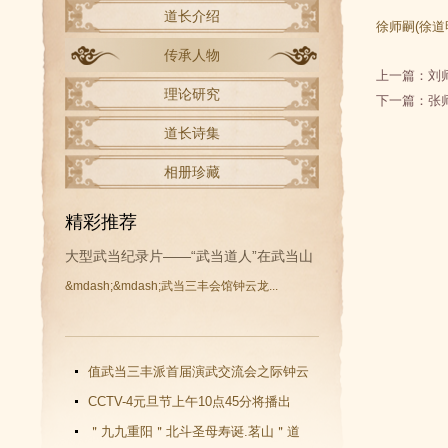
道长介绍
徐师嗣(徐道
传承人物
上一篇：
刘
理论研究
下一篇：
张
道长诗集
相册珍藏
精彩推荐
大型武当纪录片——“武当道人”在武当山
&mdash;&mdash;武当三丰会馆钟云龙...
开拍
值武当三丰派首届演武交流会之际钟云
龙道长再收新徒
CCTV-4元旦节上午10点45分将播出
《武当功夫传人 钟云龙》纪录片
＂九九重阳＂北斗圣母寿诞.茗山＂道