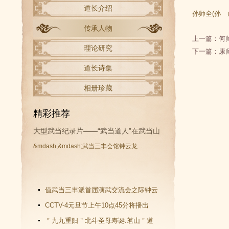
道长介绍
孙师全(孙 
传承人物
上一篇：
何
理论研究
下一篇：
康
道长诗集
相册珍藏
精彩推荐
大型武当纪录片——“武当道人”在武当山
&mdash;&mdash;武当三丰会馆钟云龙...
开拍
值武当三丰派首届演武交流会之际钟云
龙道长再收新徒
CCTV-4元旦节上午10点45分将播出
《武当功夫传人 钟云龙》纪录片
＂九九重阳＂北斗圣母寿诞.茗山＂道