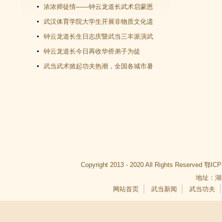
教文化＂汇演圆满谢幕
浓浓师徒情——钟云龙道长武术启蒙恩
师千里赴武当会面
武汉体育学院大学生开展非物质文化遗
产（武当武术）调查活动
钟云龙道长生日志庆暨武当三丰派演武
交流大会成功举办
钟云龙道长今日再收华侨弟子为徒
武当武术掀起功夫热潮，全国各城市暑
假武当武术班受青睐
Copyright 2013 - 2020 All Rights Reserved
鄂ICP
地址：湖
网站首页
武当新闻
武当功夫