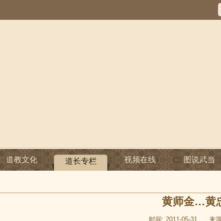
道教文化
视频在线
图说武当
道长专栏
黄师金…黄
时间: 2011-05-31
来源