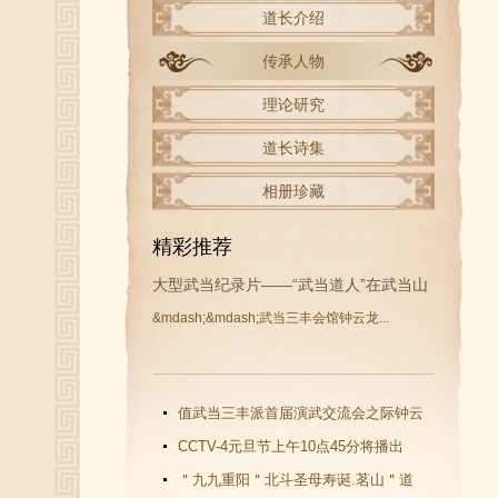
道长介绍
传承人物
理论研究
道长诗集
相册珍藏
精彩推荐
大型武当纪录片——“武当道人”在武当山
&mdash;&mdash;武当三丰会馆钟云龙...
开拍
值武当三丰派首届演武交流会之际钟云
龙道长再收新徒
CCTV-4元旦节上午10点45分将播出
《武当功夫传人 钟云龙》纪录片
＂九九重阳＂北斗圣母寿诞.茗山＂道