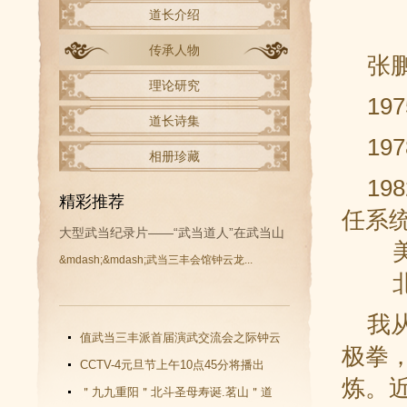
道长介绍
传承人物
张鹏 
理论研究
19
道长诗集
197
相册珍藏
19
精彩推荐
任系
大型武当纪录片——“武当道人”在武当山
美国
&mdash;&mdash;武当三丰会馆钟云龙...
开拍
北京
我从
值武当三丰派首届演武交流会之际钟云
极拳
龙道长再收新徒
CCTV-4元旦节上午10点45分将播出
炼。
《武当功夫传人 钟云龙》纪录片
＂九九重阳＂北斗圣母寿诞.茗山＂道