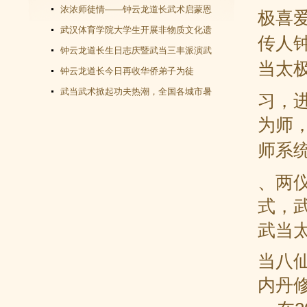
教文化＂汇演圆满谢幕
浓浓师徒情——钟云龙道长武术启蒙恩
极喜
师千里赴武当会面
武汉体育学院大学生开展非物质文化遗
传人
产（武当武术）调查活动
钟云龙道长生日志庆暨武当三丰派演武
当
太
交流大会成功举办
钟云龙道长今日再收华侨弟子为徒
武当武术掀起功夫热潮，全国各城市暑
习，
假武当武术班受青睐
为师
师系
、两
式，
武当
当八
内丹