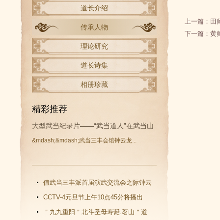
道长介绍
上一篇：
田
传承人物
下一篇：
黄
理论研究
道长诗集
相册珍藏
精彩推荐
大型武当纪录片——“武当道人”在武当山
&mdash;&mdash;武当三丰会馆钟云龙...
开拍
值武当三丰派首届演武交流会之际钟云
龙道长再收新徒
CCTV-4元旦节上午10点45分将播出
《武当功夫传人 钟云龙》纪录片
＂九九重阳＂北斗圣母寿诞.茗山＂道