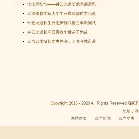
教文化＂汇演圆满谢幕
浓浓师徒情——钟云龙道长武术启蒙恩
师千里赴武当会面
武汉体育学院大学生开展非物质文化遗
产（武当武术）调查活动
钟云龙道长生日志庆暨武当三丰派演武
交流大会成功举办
钟云龙道长今日再收华侨弟子为徒
武当武术掀起功夫热潮，全国各城市暑
假武当武术班受青睐
Copyright 2013 - 2020 All Rights Reserved
鄂ICP
地址：湖
网站首页
武当新闻
武当功夫