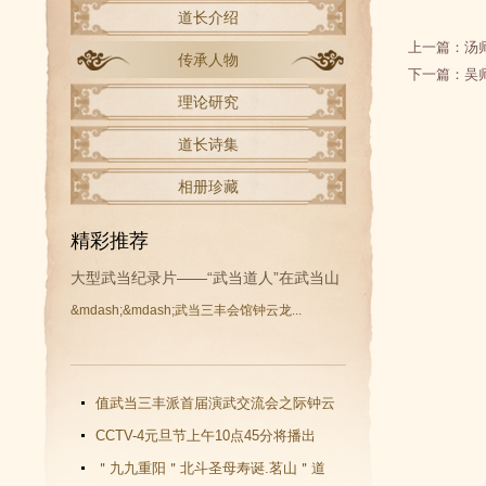
道长介绍
上一篇：
汤
传承人物
下一篇：
吴
理论研究
道长诗集
相册珍藏
精彩推荐
大型武当纪录片——“武当道人”在武当山
&mdash;&mdash;武当三丰会馆钟云龙...
开拍
值武当三丰派首届演武交流会之际钟云
龙道长再收新徒
CCTV-4元旦节上午10点45分将播出
《武当功夫传人 钟云龙》纪录片
＂九九重阳＂北斗圣母寿诞.茗山＂道