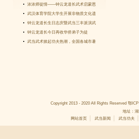
教文化＂汇演圆满谢幕
浓浓师徒情——钟云龙道长武术启蒙恩
师千里赴武当会面
武汉体育学院大学生开展非物质文化遗
产（武当武术）调查活动
钟云龙道长生日志庆暨武当三丰派演武
交流大会成功举办
钟云龙道长今日再收华侨弟子为徒
武当武术掀起功夫热潮，全国各城市暑
假武当武术班受青睐
Copyright 2013 - 2020 All Rights Reserved
鄂ICP
地址：湖
网站首页
武当新闻
武当功夫