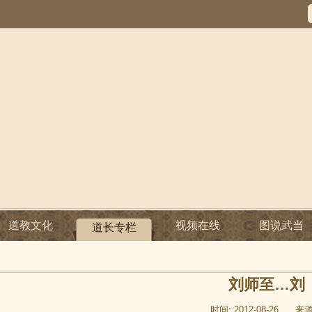
道教文化
视频在线
图说武当
道长专栏
刘师至…刘
时间: 2012-08-26
来源