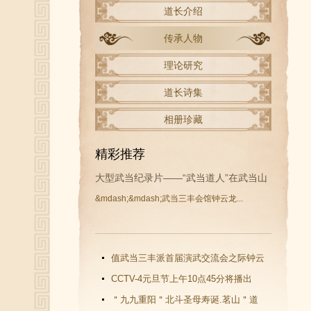
道长介绍
传承人物
理论研究
道长诗集
相册珍藏
精彩推荐
大型武当纪录片——“武当道人”在武当山
&mdash;&mdash;武当三丰会馆钟云龙...
开拍
值武当三丰派首届演武交流会之际钟云
龙道长再收新徒
CCTV-4元旦节上午10点45分将播出
《武当功夫传人 钟云龙》纪录片
＂九九重阳＂北斗圣母寿诞.茗山＂道