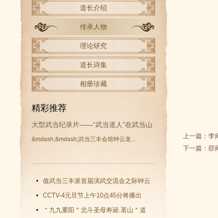
道长介绍
传承人物
理论研究
道长诗集
相册珍藏
精彩推荐
大型武当纪录片——“武当道人”在武当山
上一篇：
李
&mdash;&mdash;武当三丰会馆钟云龙...
开拍
下一篇：
邵
值武当三丰派首届演武交流会之际钟云
龙道长再收新徒
CCTV-4元旦节上午10点45分将播出
《武当功夫传人 钟云龙》纪录片
＂九九重阳＂北斗圣母寿诞.茗山＂道