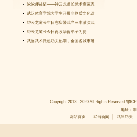
教文化＂汇演圆满谢幕
浓浓师徒情——钟云龙道长武术启蒙恩
师千里赴武当会面
武汉体育学院大学生开展非物质文化遗
产（武当武术）调查活动
钟云龙道长生日志庆暨武当三丰派演武
交流大会成功举办
钟云龙道长今日再收华侨弟子为徒
武当武术掀起功夫热潮，全国各城市暑
假武当武术班受青睐
Copyright 2013 - 2020 All Rights Reserved
鄂ICP
地址：湖
网站首页
武当新闻
武当功夫