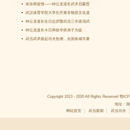
教文化＂汇演圆满谢幕
浓浓师徒情——钟云龙道长武术启蒙恩
师千里赴武当会面
武汉体育学院大学生开展非物质文化遗
产（武当武术）调查活动
钟云龙道长生日志庆暨武当三丰派演武
交流大会成功举办
钟云龙道长今日再收华侨弟子为徒
武当武术掀起功夫热潮，全国各城市暑
假武当武术班受青睐
Copyright 2013 - 2020 All Rights Reserved
鄂ICP
地址：湖
网站首页
武当新闻
武当功夫