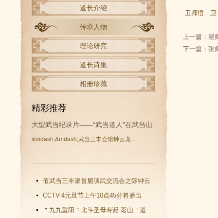
道长介绍
卫师悟…卫
传承人物
上一篇：
翟
理论研究
下一篇：
张
道长诗集
相册珍藏
精彩推荐
大型武当纪录片——“武当道人”在武当山
&mdash;&mdash;武当三丰会馆钟云龙...
开拍
值武当三丰派首届演武交流会之际钟云
龙道长再收新徒
CCTV-4元旦节上午10点45分将播出
《武当功夫传人 钟云龙》纪录片
＂九九重阳＂北斗圣母寿诞.茗山＂道