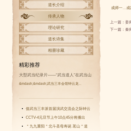
道长介绍
成师一…成
传承人物
上一篇：
姜
理论研究
下一篇：
秦
道长诗集
相册珍藏
精彩推荐
大型武当纪录片——“武当道人”在武当山
&mdash;&mdash;武当三丰会馆钟云龙...
开拍
值武当三丰派首届演武交流会之际钟云
龙道长再收新徒
CCTV-4元旦节上午10点45分将播出
《武当功夫传人 钟云龙》纪录片
＂九九重阳＂北斗圣母寿诞.茗山＂道