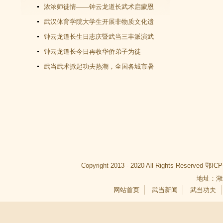
教文化＂汇演圆满谢幕
浓浓师徒情——钟云龙道长武术启蒙恩
师千里赴武当会面
武汉体育学院大学生开展非物质文化遗
产（武当武术）调查活动
钟云龙道长生日志庆暨武当三丰派演武
交流大会成功举办
钟云龙道长今日再收华侨弟子为徒
武当武术掀起功夫热潮，全国各城市暑
假武当武术班受青睐
Copyright 2013 - 2020 All Rights Reserved
鄂ICP
地址：湖
网站首页
武当新闻
武当功夫