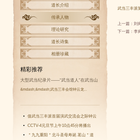
道长介绍
武当三丰派
传承人物
上一篇：
刘
理论研究
下一篇：
李
道长诗集
相册珍藏
精彩推荐
大型武当纪录片——“武当道人”在武当山
&mdash;&mdash;武当三丰会馆钟云龙...
开拍
值武当三丰派首届演武交流会之际钟云
龙道长再收新徒
CCTV-4元旦节上午10点45分将播出
《武当功夫传人 钟云龙》纪录片
＂九九重阳＂北斗圣母寿诞.茗山＂道