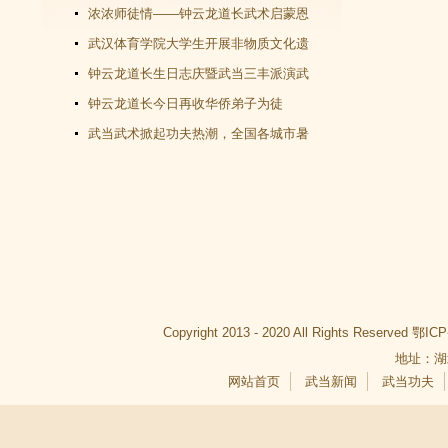
教文化＂汇演圆满谢幕
浓浓师徒情——钟云龙道长武术启蒙恩
师千里赴武当会面
武汉体育学院大学生开展非物质文化遗
产（武当武术）调查活动
钟云龙道长生日志庆暨武当三丰派演武
交流大会成功举办
钟云龙道长今日再收华侨弟子为徒
武当武术掀起功夫热潮，全国各城市暑
假武当武术班受青睐
Copyright 2013 - 2020 All Rights Reserved
鄂ICP
地址：湖
网站首页
武当新闻
武当功夫