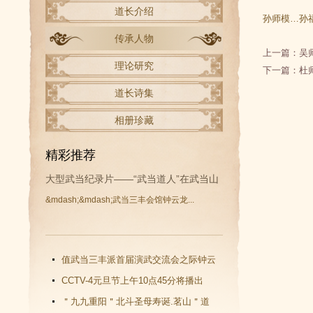
道长介绍
孙师模…孙
传承人物
上一篇：
吴
理论研究
下一篇：
杜
道长诗集
相册珍藏
精彩推荐
大型武当纪录片——“武当道人”在武当山
&mdash;&mdash;武当三丰会馆钟云龙...
开拍
值武当三丰派首届演武交流会之际钟云
龙道长再收新徒
CCTV-4元旦节上午10点45分将播出
《武当功夫传人 钟云龙》纪录片
＂九九重阳＂北斗圣母寿诞.茗山＂道