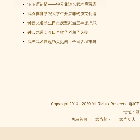
教文化＂汇演圆满谢幕
浓浓师徒情——钟云龙道长武术启蒙恩
师千里赴武当会面
武汉体育学院大学生开展非物质文化遗
产（武当武术）调查活动
钟云龙道长生日志庆暨武当三丰派演武
交流大会成功举办
钟云龙道长今日再收华侨弟子为徒
武当武术掀起功夫热潮，全国各城市暑
假武当武术班受青睐
Copyright 2013 - 2020 All Rights Reserved
鄂ICP
地址：湖
网站首页
武当新闻
武当功夫