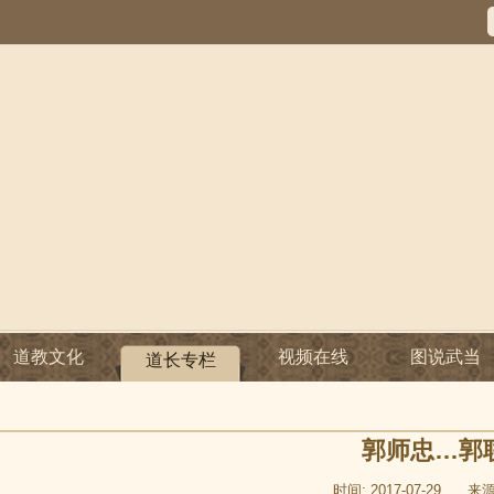
道教文化
视频在线
图说武当
道长专栏
郭师忠…郭
时间: 2017-07-29
来源