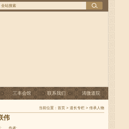
三丰会馆
联系我们
清微道院
当前位置：
首页
>
道长专栏
>
传承人物
联伟
:
作者: