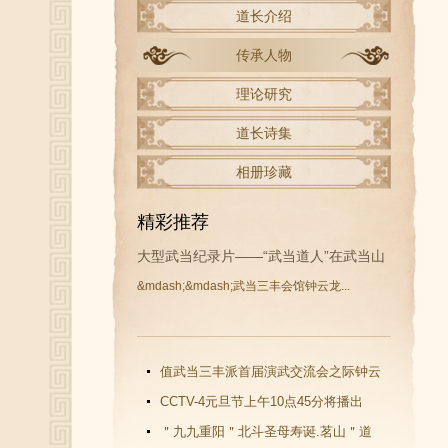
道长介绍
传承人物
理论研究
道长诗集
相册珍藏
精彩推荐
大型武当纪录片——“武当道人”在武当山
&mdash;&mdash;武当三丰会馆钟云龙...
开拍
值武当三丰派首届演武交流会之际钟云
龙道长再收新徒
CCTV-4元旦节上午10点45分将播出
《武当功夫传人 钟云龙》纪录片
＂九九重阳＂北斗圣母寿诞.茗山＂道