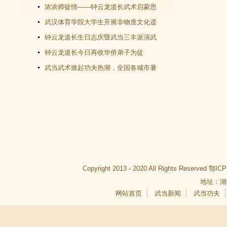
教文化＂汇演圆满谢幕
浓浓师徒情——钟云龙道长武术启蒙恩
师千里赴武当会面
武汉体育学院大学生开展非物质文化遗
产（武当武术）调查活动
钟云龙道长生日志庆暨武当三丰派演武
交流大会成功举办
钟云龙道长今日再收华侨弟子为徒
武当武术掀起功夫热潮，全国各城市暑
假武当武术班受青睐
Copyright 2013 - 2020 All Rights Reserved
鄂ICP
地址：湖
网站首页
武当新闻
武当功夫