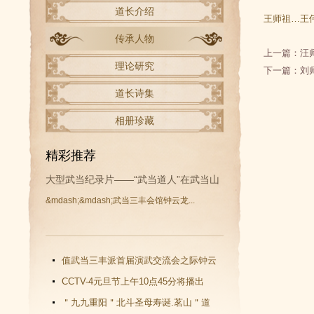
道长介绍
王师祖…王
传承人物
上一篇：
汪
理论研究
下一篇：
刘
道长诗集
相册珍藏
精彩推荐
大型武当纪录片——“武当道人”在武当山
&mdash;&mdash;武当三丰会馆钟云龙...
开拍
值武当三丰派首届演武交流会之际钟云
龙道长再收新徒
CCTV-4元旦节上午10点45分将播出
《武当功夫传人 钟云龙》纪录片
＂九九重阳＂北斗圣母寿诞.茗山＂道