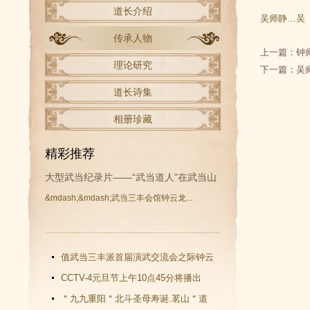
道长介绍
吴师静…吴
传承人物
上一篇：
钟
理论研究
下一篇：
吴
道长诗集
相册珍藏
精彩推荐
大型武当纪录片——“武当道人”在武当山
&mdash;&mdash;武当三丰会馆钟云龙...
开拍
值武当三丰派首届演武交流会之际钟云
龙道长再收新徒
CCTV-4元旦节上午10点45分将播出
《武当功夫传人 钟云龙》纪录片
＂九九重阳＂北斗圣母寿诞.茗山＂道