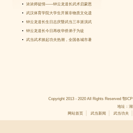
教文化＂汇演圆满谢幕
浓浓师徒情——钟云龙道长武术启蒙恩
师千里赴武当会面
武汉体育学院大学生开展非物质文化遗
产（武当武术）调查活动
钟云龙道长生日志庆暨武当三丰派演武
交流大会成功举办
钟云龙道长今日再收华侨弟子为徒
武当武术掀起功夫热潮，全国各城市暑
假武当武术班受青睐
Copyright 2013 - 2020 All Rights Reserved
鄂ICP
地址：湖
网站首页
武当新闻
武当功夫