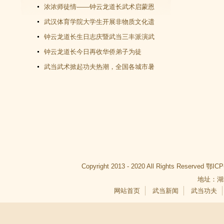
教文化＂汇演圆满谢幕
浓浓师徒情——钟云龙道长武术启蒙恩
师千里赴武当会面
武汉体育学院大学生开展非物质文化遗
产（武当武术）调查活动
钟云龙道长生日志庆暨武当三丰派演武
交流大会成功举办
钟云龙道长今日再收华侨弟子为徒
武当武术掀起功夫热潮，全国各城市暑
假武当武术班受青睐
Copyright 2013 - 2020 All Rights Reserved
鄂ICP
地址：湖
网站首页
武当新闻
武当功夫