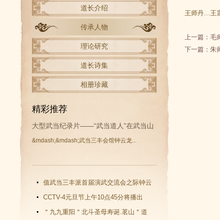
道长介绍
王师丹…王
传承人物
上一篇：
毛
理论研究
下一篇：
朱
道长诗集
相册珍藏
精彩推荐
大型武当纪录片——“武当道人”在武当山
&mdash;&mdash;武当三丰会馆钟云龙...
开拍
值武当三丰派首届演武交流会之际钟云
龙道长再收新徒
CCTV-4元旦节上午10点45分将播出
《武当功夫传人 钟云龙》纪录片
＂九九重阳＂北斗圣母寿诞.茗山＂道