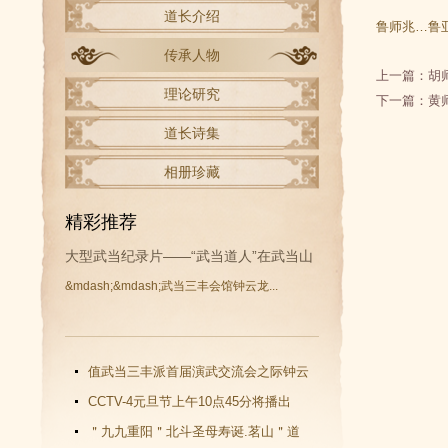
道长介绍
鲁师兆…鲁
传承人物
上一篇：
胡
理论研究
下一篇：
黄
道长诗集
相册珍藏
精彩推荐
大型武当纪录片——“武当道人”在武当山
&mdash;&mdash;武当三丰会馆钟云龙...
开拍
值武当三丰派首届演武交流会之际钟云
龙道长再收新徒
CCTV-4元旦节上午10点45分将播出
《武当功夫传人 钟云龙》纪录片
＂九九重阳＂北斗圣母寿诞.茗山＂道