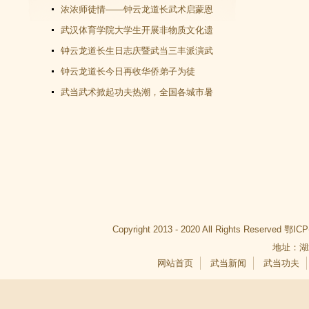
教文化＂汇演圆满谢幕
浓浓师徒情——钟云龙道长武术启蒙恩
师千里赴武当会面
武汉体育学院大学生开展非物质文化遗
产（武当武术）调查活动
钟云龙道长生日志庆暨武当三丰派演武
交流大会成功举办
钟云龙道长今日再收华侨弟子为徒
武当武术掀起功夫热潮，全国各城市暑
假武当武术班受青睐
Copyright 2013 - 2020 All Rights Reserved
鄂ICP
地址：湖
网站首页
武当新闻
武当功夫