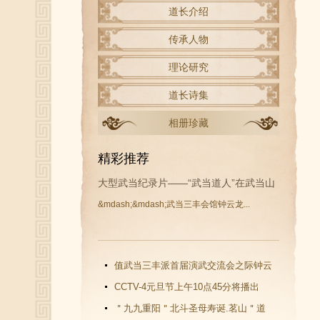
道长介绍
传承人物
理论研究
道长诗集
相册珍藏
精彩推荐
大型武当纪录片——“武当道人”在武当山
&mdash;&mdash;武当三丰会馆钟云龙...
开拍
值武当三丰派首届演武交流会之际钟云
龙道长再收新徒
CCTV-4元旦节上午10点45分将播出
《武当功夫传人 钟云龙》纪录片
＂九九重阳＂北斗圣母寿诞.茗山＂道