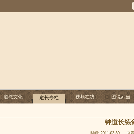
道教文化
视频在线
图说武当
道长专栏
钟道长练
时间: 2011-03-30
来源