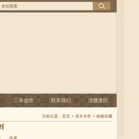
三丰会馆
联系我们
清微道院
当前位置：
首页
>
道长专栏
>
相册珍藏
剑
:
作者: