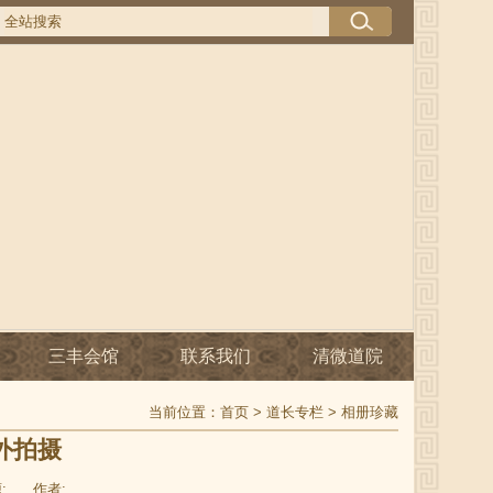
三丰会馆
联系我们
清微道院
当前位置：
首页
>
道长专栏
>
相册珍藏
外拍摄
:
作者: