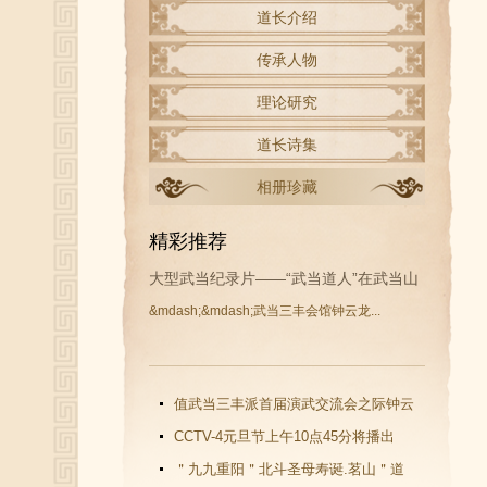
道长介绍
传承人物
理论研究
道长诗集
相册珍藏
精彩推荐
大型武当纪录片——“武当道人”在武当山
&mdash;&mdash;武当三丰会馆钟云龙...
开拍
值武当三丰派首届演武交流会之际钟云
龙道长再收新徒
CCTV-4元旦节上午10点45分将播出
《武当功夫传人 钟云龙》纪录片
＂九九重阳＂北斗圣母寿诞.茗山＂道