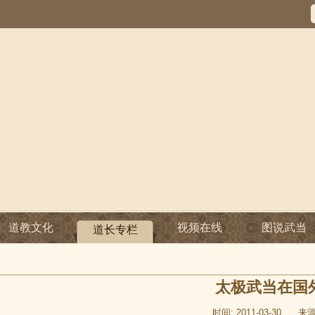
道教文化
视频在线
图说武当
道长专栏
太极武当在国
时间: 2011-03-30
来源