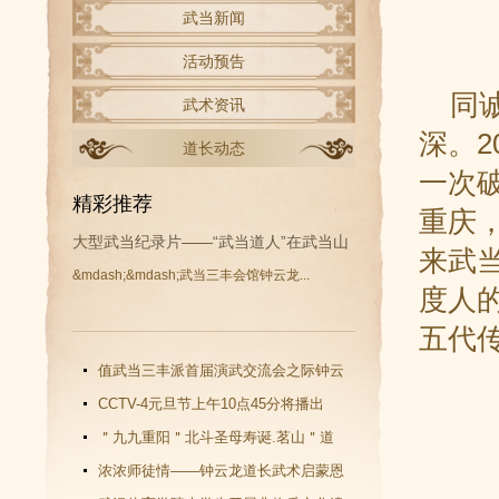
武当新闻
活动预告
同诚
武术资讯
深。2
道长动态
一次
精彩推荐
重庆
大型武当纪录片——“武当道人”在武当山
来武
&mdash;&mdash;武当三丰会馆钟云龙...
开拍
度人
五代
值武当三丰派首届演武交流会之际钟云
龙道长再收新徒
CCTV-4元旦节上午10点45分将播出
《武当功夫传人 钟云龙》纪录片
＂九九重阳＂北斗圣母寿诞.茗山＂道
教文化＂汇演圆满谢幕
浓浓师徒情——钟云龙道长武术启蒙恩