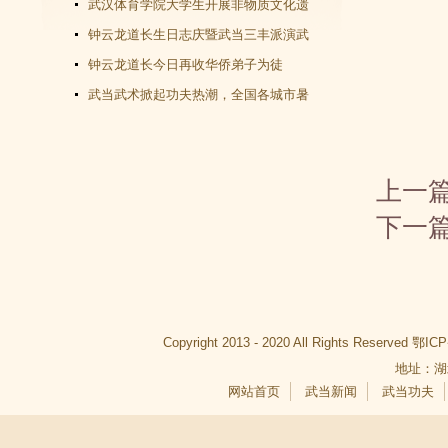
师千里赴武当会面
武汉体育学院大学生开展非物质文化遗
产（武当武术）调查活动
钟云龙道长生日志庆暨武当三丰派演武
交流大会成功举办
钟云龙道长今日再收华侨弟子为徒
武当武术掀起功夫热潮，全国各城市暑
假武当武术班受青睐
上一
下一
Copyright 2013 - 2020 All Rights Reserved
鄂ICP
地址：湖
网站首页
武当新闻
武当功夫