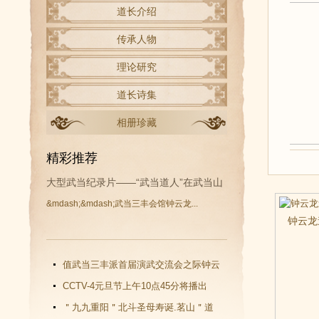
道长介绍
传承人物
理论研究
道长诗集
相册珍藏
精彩推荐
大型武当纪录片——“武当道人”在武当山
&mdash;&mdash;武当三丰会馆钟云龙...
开拍
钟云龙
值武当三丰派首届演武交流会之际钟云
龙道长再收新徒
CCTV-4元旦节上午10点45分将播出
《武当功夫传人 钟云龙》纪录片
＂九九重阳＂北斗圣母寿诞.茗山＂道