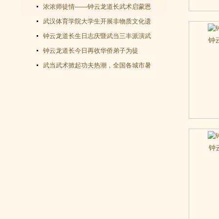
教文化＂汇演圆满谢幕
浓浓师徒情——钟云龙道长武术启蒙恩
师千里赴武当会面
武汉体育学院大学生开展非物质文化遗
产（武当武术）调查活动
钟云龙道长生日志庆暨武当三丰派演武
钟
交流大会成功举办
钟云龙道长今日再收华侨弟子为徒
武当武术掀起功夫热潮，全国各城市暑
假武当武术班受青睐
钟