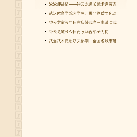
教文化＂汇演圆满谢幕
浓浓师徒情——钟云龙道长武术启蒙恩
师千里赴武当会面
武汉体育学院大学生开展非物质文化遗
产（武当武术）调查活动
钟云龙道长生日志庆暨武当三丰派演武
交流大会成功举办
钟云龙道长今日再收华侨弟子为徒
武当武术掀起功夫热潮，全国各城市暑
假武当武术班受青睐