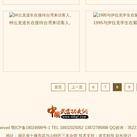
钟云龙道长在接待台湾来访客人。
1995与伊拉克学生在
首页
上一页
6
7
8
9
served
鄂ICP备19024999号-1
TEL:18932025052 13872795898 QQ咨询：35221
地址：湖北省十堰市武当山特区三丰会馆 技术支持：
道玄科技
站长统计