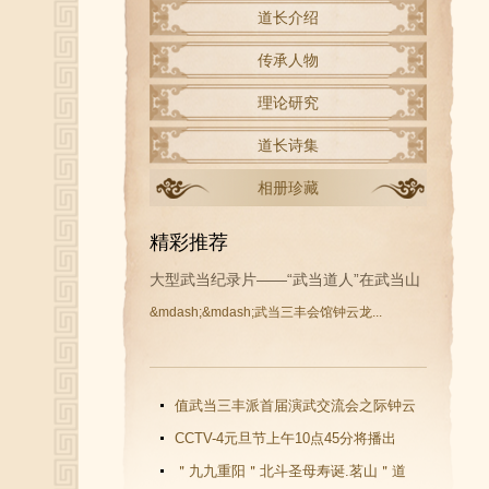
道长介绍
传承人物
理论研究
道长诗集
相册珍藏
精彩推荐
大型武当纪录片——“武当道人”在武当山
&mdash;&mdash;武当三丰会馆钟云龙...
开拍
值武当三丰派首届演武交流会之际钟云
龙道长再收新徒
CCTV-4元旦节上午10点45分将播出
《武当功夫传人 钟云龙》纪录片
＂九九重阳＂北斗圣母寿诞.茗山＂道