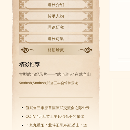
道长介绍
传承人物
理论研究
道长诗集
相册珍藏
精彩推荐
大型武当纪录片——“武当道人”在武当山
&mdash;&mdash;武当三丰会馆钟云龙...
开拍
值武当三丰派首届演武交流会之际钟云
龙道长再收新徒
CCTV-4元旦节上午10点45分将播出
《武当功夫传人 钟云龙》纪录片
＂九九重阳＂北斗圣母寿诞.茗山＂道