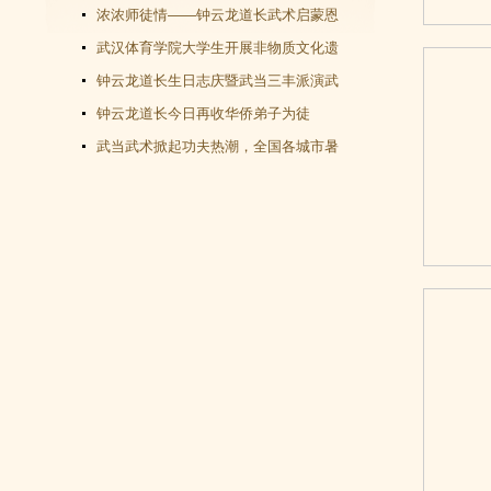
教文化＂汇演圆满谢幕
浓浓师徒情——钟云龙道长武术启蒙恩
师千里赴武当会面
武汉体育学院大学生开展非物质文化遗
产（武当武术）调查活动
钟云龙道长生日志庆暨武当三丰派演武
交流大会成功举办
钟云龙道长今日再收华侨弟子为徒
武当武术掀起功夫热潮，全国各城市暑
假武当武术班受青睐